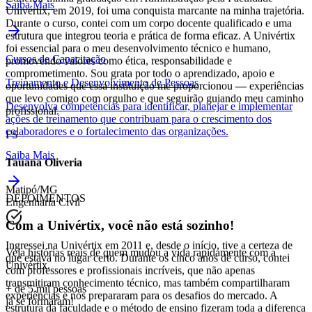
Saiba Mais
Concluir minha graduação em Administração pela Faculdade
Univértix, em 2019, foi uma conquista marcante na minha trajetória.
Durante o curso, contei com um corpo docente qualificado e uma
estrutura que integrou teoria e prática de forma eficaz. A Univértix
Cursos de Capacitação
foi essencial para o meu desenvolvimento técnico e humano,
Treinamento e Desenvolvimento de Pessoas
promovendo valores como ética, responsabilidade e
comprometimento. Sou grata por todo o aprendizado, apoio e
Desenvolva competências para identificar, planejar e implementar
oportunidades que essa instituição me proporcionou — experiências
ações de treinamento que contribuam para o crescimento dos
que levo comigo com orgulho e que seguirão guiando meu caminho
colaboradores e o fortalecimento das organizações.
profissional.
Saiba Mais
FS
Tauana Oliveria
DEPOIMENTOS
Matipó/MG
Com a
Univértix
, você não está sozinho!
Engenharia Civil
Veja histórias reais de quem
mudou a vida rapidamente
com a
Univértix.
Ingressei na Univértix em 2011 e, desde o início, tive a certeza de
que estava no lugar certo. Durante os cinco anos de curso, contei
+ de 5 mil pessoas
com professores e profissionais incríveis, que não apenas
já se formaram!
transmitiram conhecimento técnico, mas também compartilharam