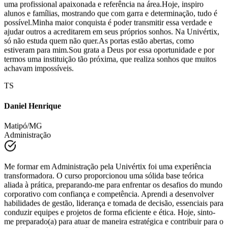
Aprendi que não é preciso ter dinheiro para conquistar sonhos —
basta ter valores, cultura e fé em Deus. Com dedicação, me tornei
uma profissional apaixonada e referência na área.Hoje, inspiro
alunos e famílias, mostrando que com garra e determinação, tudo é
possível.Minha maior conquista é poder transmitir essa verdade e
ajudar outros a acreditarem em seus próprios sonhos. Na Univértix,
só não estuda quem não quer.As portas estão abertas, como
estiveram para mim.Sou grata a Deus por essa oportunidade e por
termos uma instituição tão próxima, que realiza sonhos que muitos
achavam impossíveis.
TS
Daniel Henrique
Matipó/MG
Administração
Me formar em Administração pela Univértix foi uma experiência
transformadora. O curso proporcionou uma sólida base teórica
aliada à prática, preparando-me para enfrentar os desafios do mundo
corporativo com confiança e competência. Aprendi a desenvolver
habilidades de gestão, liderança e tomada de decisão, essenciais para