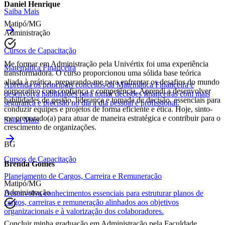
TS
Saiba Mais
Daniel Henrique
Matipó/MG
Administração
Cursos de Capacitação
Matemática Financeira
Me formar em Administração pela Univértix foi uma experiência
Aprenda os principais conceitos da Matemática Financeira e
transformadora. O curso proporcionou uma sólida base teórica
desenvolva habilidades para tomar decisões financeiras com mais
aliada à prática, preparando-me para enfrentar os desafios do mundo
segurança e precisão no dia a dia pessoal e profissional.
corporativo com confiança e competência. Aprendi a desenvolver
habilidades de gestão, liderança e tomada de decisão, essenciais para
Saiba Mais
conduzir equipes e projetos de forma eficiente e ética. Hoje, sinto-
me preparado(a) para atuar de maneira estratégica e contribuir para o
crescimento de organizações.
Cursos de Capacitação
BG
Planejamento de Cargos, Carreira e Remuneração
Brenda Gomes
Desenvolva conhecimentos essenciais para estruturar planos de
Matipó/MG
cargos, carreiras e remuneração alinhados aos objetivos
Administração
organizacionais e à valorização dos colaboradores.