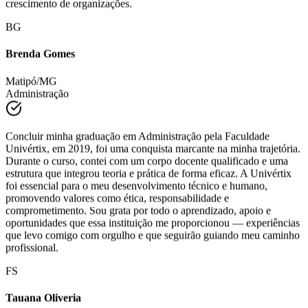
conduzir equipes e projetos de forma eficiente e ética. Hoje, sinto-
me preparado(a) para atuar de maneira estratégica e contribuir para o
crescimento de organizações.
BG
Brenda Gomes
Matipó/MG
Administração
Concluir minha graduação em Administração pela Faculdade
Univértix, em 2019, foi uma conquista marcante na minha trajetória.
Durante o curso, contei com um corpo docente qualificado e uma
estrutura que integrou teoria e prática de forma eficaz. A Univértix
foi essencial para o meu desenvolvimento técnico e humano,
promovendo valores como ética, responsabilidade e
comprometimento. Sou grata por todo o aprendizado, apoio e
oportunidades que essa instituição me proporcionou — experiências
que levo comigo com orgulho e que seguirão guiando meu caminho
profissional.
FS