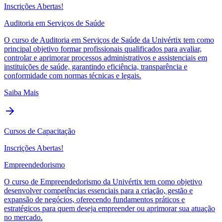
Inscrições Abertas!
Auditoria em Serviços de Saúde
O curso de Auditoria em Serviços de Saúde da Univértix tem como
principal objetivo formar profissionais qualificados para avaliar,
controlar e aprimorar processos administrativos e assistenciais em
instituições de saúde, garantindo eficiência, transparência e
conformidade com normas técnicas e legais.
Saiba Mais
Cursos de Capacitação
Inscrições Abertas!
Empreendedorismo
O curso de Empreendedorismo da Univértix tem como objetivo
desenvolver competências essenciais para a criação, gestão e
expansão de negócios, oferecendo fundamentos práticos e
estratégicos para quem deseja empreender ou aprimorar sua atuação
no mercado.