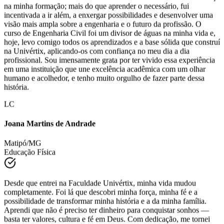
experiências e nos prepararam para os desafios do mercado. A
estrutura da faculdade e o método de ensino fizeram toda a diferença
na minha formação; mais do que aprender o necessário, fui
incentivada a ir além, a enxergar possibilidades e desenvolver uma
visão mais ampla sobre a engenharia e o futuro da profissão. O
curso de Engenharia Civil foi um divisor de águas na minha vida e,
hoje, levo comigo todos os aprendizados e a base sólida que construí
na Univértix, aplicando-os com confiança no meu dia a dia
profissional. Sou imensamente grata por ter vivido essa experiência
em uma instituição que une excelência acadêmica com um olhar
humano e acolhedor, e tenho muito orgulho de fazer parte dessa
história.
LC
Joana Martins de Andrade
Matipó/MG
Educação Física
Desde que entrei na Faculdade Univértix, minha vida mudou
completamente. Foi lá que descobri minha força, minha fé e a
possibilidade de transformar minha história e a da minha família.