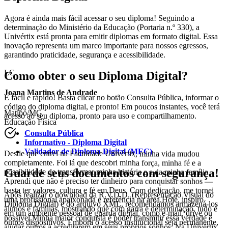
Agora é ainda mais fácil acessar o seu diploma! Seguindo a
determinação do Ministério da Educação (Portaria n.º 330), a
Univértix está pronta para emitir diplomas em formato digital. Essa
inovação representa um marco importante para nossos egressos,
garantindo praticidade, segurança e acessibilidade.
Como obter o seu Diploma Digital?
LC
É fácil e rápido! Basta clicar no botão Consulta Pública, informar o
código do diploma digital, e pronto! Em poucos instantes, você terá
Joana Martins de Andrade
acesso ao seu diploma, pronto para uso e compartilhamento.
Matipó/MG
Consulta Pública
Educação Física
Informativo - Diploma Digital
Validador de Diploma Digital (MEC)
Desde que entrei na Faculdade Univértix, minha vida mudou
Guarde seus documentos com segurança!
completamente. Foi lá que descobri minha força, minha fé e a
possibilidade de transformar minha história e a da minha família.
Após realizar o download da R.V.D.D. (Representação Visual do
Aprendi que não é preciso ter dinheiro para conquistar sonhos —
Diploma Digital) e do arquivo XML, recomendamos armazená-los
basta ter valores, cultura e fé em Deus. Com dedicação, me tornei
em um ambiente pessoal de guarda digital, como e-mail, drive ou
uma profissional apaixonada e referência na área.Hoje, inspiro
outros dispositivos. Embora o acesso institucional seja permanente,
alunos e famílias, mostrando que com garra e determinação, tudo é