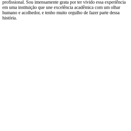
na Univértix, aplicando-os com confiança no meu dia a dia
profissional. Sou imensamente grata por ter vivido essa experiência
em uma instituição que une excelência acadêmica com um olhar
humano e acolhedor, e tenho muito orgulho de fazer parte dessa
história.