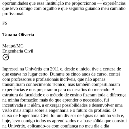
promovendo valores como ética, responsabilidade e
comprometimento. Sou grata por todo o aprendizado, apoio e
oportunidades que essa instituição me proporcionou — experiências
que levo comigo com orgulho e que seguirão guiando meu caminho
profissional.
FS
Tauana Oliveria
Matipó/MG
Engenharia Civil
Ingressei na Univértix em 2011 e, desde o início, tive a certeza de
que estava no lugar certo. Durante os cinco anos de curso, contei
com professores e profissionais incríveis, que não apenas
transmitiram conhecimento técnico, mas também compartilharam
experiências e nos prepararam para os desafios do mercado. A
estrutura da faculdade e o método de ensino fizeram toda a diferença
na minha formação; mais do que aprender o necessário, fui
incentivada a ir além, a enxergar possibilidades e desenvolver uma
visão mais ampla sobre a engenharia e o futuro da profissão. O
curso de Engenharia Civil foi um divisor de águas na minha vida e,
hoje, levo comigo todos os aprendizados e a base sólida que construí