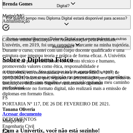
BG
Digital?
Brenda Gomes
Por quanto tempo meu Diploma Digital estará disponível para acesso?
Matipó/MG
Administração
Posso compartilhar meu Diploma Digital com empregadores ou outras
instituições?
Concluir minha graduação em Administração pela Faculdade
Univértix, em 2019, foi uma conquista marcante na minha trajetória.
Sobre o Diploma Físico
Durante o curso, contei com um corpo docente qualificado e uma
estrutura que integrou teoria e prática de forma eficaz. A Univértix
foi essencial para o meu desenvolvimento técnico e humano,
A Univértix, em conformidade com a Portaria MEC nº 117, de
promovendo valores como ética, responsabilidade e
26/02/2021, informa que, seguindo a determinação para que todas as
comprometimento. Sou grata por todo o aprendizado, apoio e
Instituições de Ensino Superior emitam seus diplomas
oportunidades que essa instituição me proporcionou — experiências
exclusivamente no formato digital, não realizará mais a emissão de
que levo comigo com orgulho e que seguirão guiando meu caminho
diplomas em formato físico.
profissional.
PORTARIA Nº 117, DE 26 DE FEVEREIRO DE 2021.
FS
Acessar documento
Tauana Oliveria
DEPOIMENTOS
Matipó/MG
Com a
Univértix
, você não está sozinho!