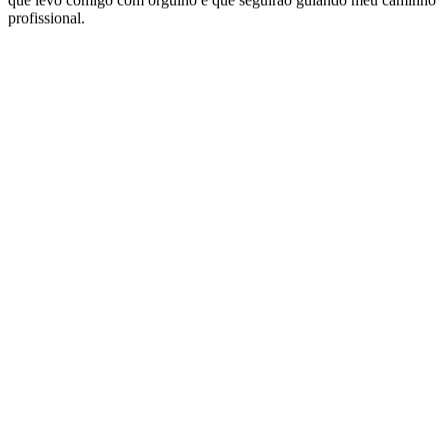
que levo comigo com orgulho e que seguirão guiando meu caminho
profissional.