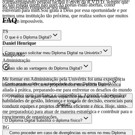
o armazenamento pessoal facilita o envio da R.V.D.D. sempre que
possível.Minha maior conquista é poder transmitir essa verdade e
for necessário comprovar seu título.
ajudar outros a acreditarem em seus próprios sonhos. Na Univértix,
só não estuda quem não quer.As portas estão abertas, como
estiveram para mim.Sou grata a Deus por essa oportunidade e por
FAQ
termos uma instituição tão próxima, que realiza sonhos que muitos
achavam impossíveis.
O que é o Diploma Digital?
TS
Daniel Henrique
Como posso solicitar meu Diploma Digital na Univértix?
Matipó/MG
Quais são as vantagens do Diploma Digital?
Administração
Como posso validar a autenticidade do meu Diploma Digital?
Me formar em Administração pela Univértix foi uma experiência
transformadora. O curso proporcionou uma sólida base teórica
Preciso de algum software específico para acessar meu Diploma
aliada à prática, preparando-me para enfrentar os desafios do mundo
corporativo com confiança e competência. Aprendi a desenvolver
Digital?
habilidades de gestão, liderança e tomada de decisão, essenciais para
conduzir equipes e projetos de forma eficiente e ética. Hoje, sinto-
me preparado(a) para atuar de maneira estratégica e contribuir para o
O Diploma Digital substitui o diploma físico?
crescimento de organizações.
Como proceder em caso de divergências ou erros no meu Diploma