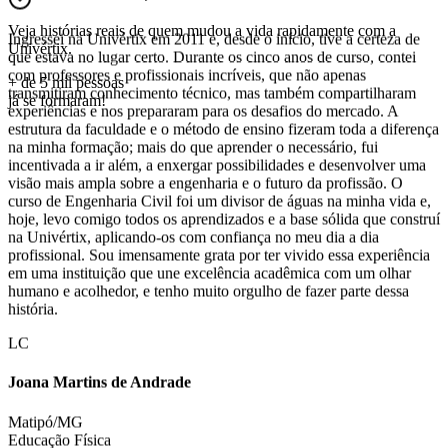
Engenharia Civil
Veja histórias reais de quem
mudou a vida rapidamente
com a
Univértix.
Ingressei na Univértix em 2011 e, desde o início, tive a certeza de
+ de 5 mil pessoas
que estava no lugar certo. Durante os cinco anos de curso, contei
já se formaram!
com professores e profissionais incríveis, que não apenas
transmitiram conhecimento técnico, mas também compartilharam
experiências e nos prepararam para os desafios do mercado. A
estrutura da faculdade e o método de ensino fizeram toda a diferença
na minha formação; mais do que aprender o necessário, fui
incentivada a ir além, a enxergar possibilidades e desenvolver uma
visão mais ampla sobre a engenharia e o futuro da profissão. O
curso de Engenharia Civil foi um divisor de águas na minha vida e,
hoje, levo comigo todos os aprendizados e a base sólida que construí
na Univértix, aplicando-os com confiança no meu dia a dia
profissional. Sou imensamente grata por ter vivido essa experiência
em uma instituição que une excelência acadêmica com um olhar
humano e acolhedor, e tenho muito orgulho de fazer parte dessa
história.
LC
Joana Martins de Andrade