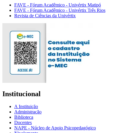
FAVE - Fórum Acadêmico - Univértix Matipó
FAVE - Fórum Acadêmico - Univértix Três Rios
Revista de Ciências da Univértix
Institucional
A Instituição
Administração
Biblioteca
Docentes
NAPE - Núcleo de Apoio Psicopedagógico