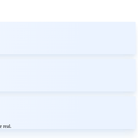
 real.