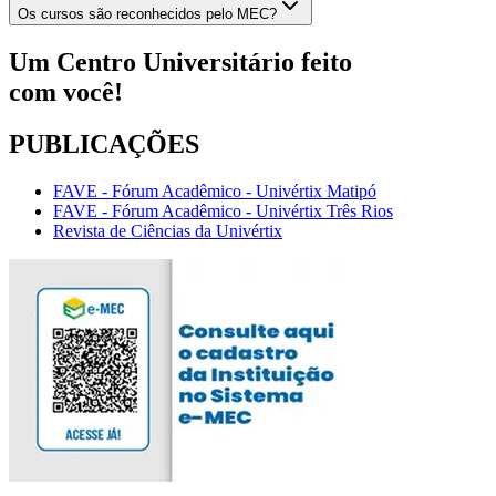
Os cursos são reconhecidos pelo MEC?
Um Centro Universitário feito
com
você!
PUBLICAÇÕES
FAVE - Fórum Acadêmico - Univértix Matipó
FAVE - Fórum Acadêmico - Univértix Três Rios
Revista de Ciências da Univértix